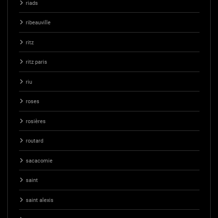
riads
ribeauville
ritz
ritz paris
riu
roses
rosières
routard
sacacomie
saint
saint alexis