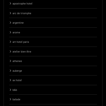
apostrophe hotel
arc de triomphe
argentine
arome
art hotel paris
atelier bien être
athenee
auberge
ax hotel
b&b
balade