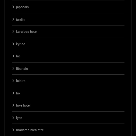
japonais
jardin
karaibes hotel
kyriad
lac
libanais
loisirs
lux
luxe hotel
lyon
madame bien etre