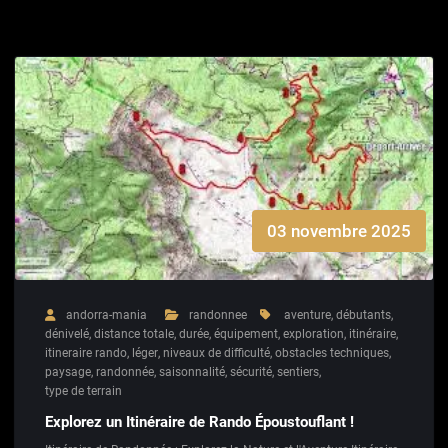
03 novembre 2025
andorra-mania
randonnee
aventure
,
débutants
,
dénivelé
,
distance totale
,
durée
,
équipement
,
exploration
,
itinéraire
,
itineraire rando
,
léger
,
niveaux de difficulté
,
obstacles techniques
,
paysage
,
randonnée
,
saisonnalité
,
sécurité
,
sentiers
,
type de terrain
Explorez un Itinéraire de Rando Époustouflant !