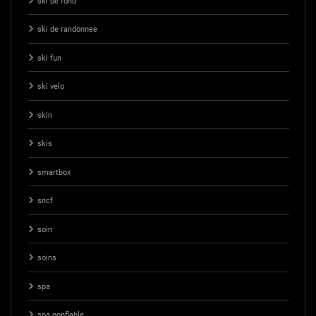
ski de fond
ski de randonnee
ski fun
ski velo
skin
skis
smartbox
sncf
soin
soins
spa
spa gonflable