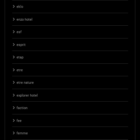
eklo
enzo hotel
esf
esprit
etap
etre
etre nature
explorer hotel
faction
fee
femme