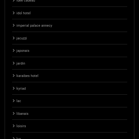
idee cadeau
idol hotel
imperial palace annecy
jacuzzi
japonais
jardin
karaibes hotel
kyriad
lac
libanais
loisirs
lux