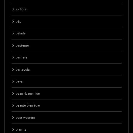
ax hotel
b&b
balade
bapteme
barriere
bartaccia
baya
beau rivage nice
beauté bien être
best western
biarritz