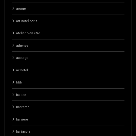
arome
art hotel paris
atelier bien être
athenee
auberge
ax hotel
b&b
balade
bapteme
barriere
bartaccia