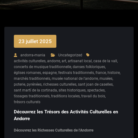
23 juillet 2025
andorra-mania
Uncategorized
activités culturelles
,
andorre
,
art
,
artisanat local
,
casa de la vall
,
concerts de musique traditionnelle
,
danses folkloriques
,
églises romanes
,
espagne
,
festivals traditionnels
,
france
,
histoire
,
marchés traditionnels
,
musée national de l'andorre
,
musées
,
poterie
,
pyrénées
,
richesses culturelles
,
sant joan de caselles
,
sant martí de la cortinada
,
sites historiques
,
spectacles
,
tissages traditionnels
,
traditions locales
,
travail du bois
,
trésors culturels
Découvrez les Trésors des Activités Culturelles en
Andorre
Découvrez les Richesses Culturelles de l’Andorre