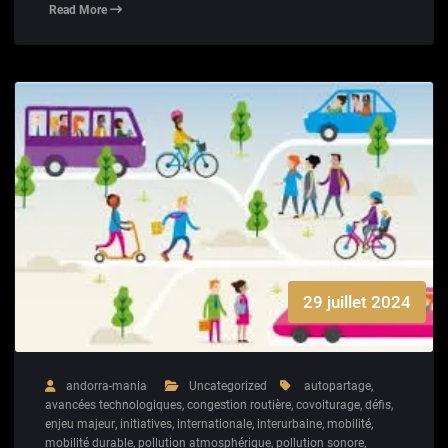
Read More
29 juillet 2024
andorra-mania
Uncategorized
autopartage
,
avancées technologiques
,
congestion routière
,
covoiturage
,
défis
,
enjeu majeur
,
initiatives
,
internationale
,
interurbaine
,
mobilité
,
mobilité durable
,
pollution atmosphérique
,
pollution sonore
,