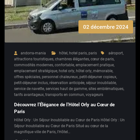
02 décembre 2024
andorra-mania
hôtel
,
hotel paris
,
paris
aéroport
,
attractions touristiques
,
chambres élégantes
,
cœur de paris
,
commodités modernes
,
confortable
,
emplacement pratique
,
emplacement stratégique
,
hotel orly
,
hôtel orly
,
mémorable
,
offres spéciales
,
personnel chaleureux
,
petit-déjeuner copieux
,
petit-déjeuner inclus
,
réservation anticipée
,
séjour inoubliable
,
service de navette
,
services haut de gamme
,
sites emblématiques
,
tarifs avantageux
,
transports en commun
,
voyageurs
Découvrez l’Élégance de l’Hôtel Orly au Cœur de
Paris
Hôtel Orly : Un Séjour Inoubliable au Cœur de Paris Hôtel Orly : Un
Séjour Inoubliable au Cœur de Paris Situé au cœur de la
magnifique ville de Paris, l'Hôtel…