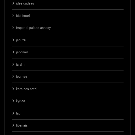
idée cadeau
idol hotel
imperial palace annecy
jacuzzi
japonais
jardin
journee
karaibes hotel
kyriad
lac
libanais