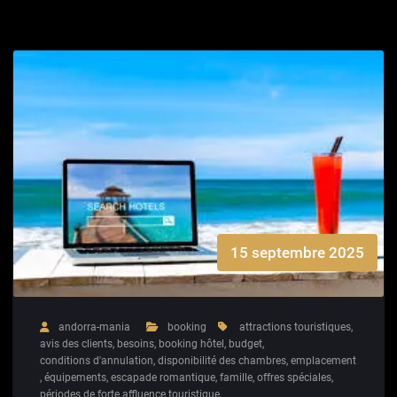
15 septembre 2025
andorra-mania
booking
attractions touristiques
,
avis des clients
,
besoins
,
booking hôtel
,
budget
,
conditions d'annulation
,
disponibilité des chambres
,
emplacement
,
équipements
,
escapade romantique
,
famille
,
offres spéciales
,
périodes de forte affluence touristique
,