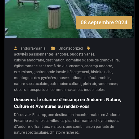
08 septembre 2024
andorra-mania
Uncategorized
activités passionnantes
,
andorre
,
budgets variés
,
cuisine andorrane
,
destination
,
domaine skiable de grandvalira
,
église romane sant romà de vila
,
encamp
,
encamp andorre
,
excursions
,
gastronomie locale
,
hébergement
,
histoire riche
,
montagnes des pyrénées
,
musée national de l'automobile
,
nature spectaculaire
,
patrimoine culturel
,
plein air
,
randonnées
,
skieurs
,
transports en commun
,
vacances inoubliables
Découvrez le charme d’Encamp en Andorre : Nature,
Culture et Aventures au rendez-vous
Découvrez Encamp, une destination incontournable en Andorre
Encamp est l'une des villes les plus charmantes et dynamiques
d'Andorre, offrant aux visiteurs une combinaison parfaite de
nature spectaculaire, d'histoire riche et…