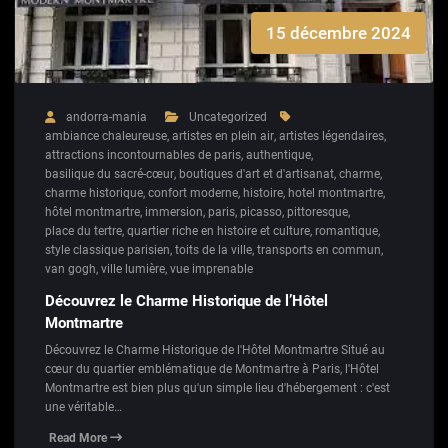
15 décembre 2024
andorra-mania
Uncategorized
ambiance chaleureuse
,
artistes en plein air
,
artistes légendaires
,
attractions incontournables de paris
,
authentique
,
basilique du sacré-cœur
,
boutiques d'art et d'artisanat
,
charme
,
charme historique
,
confort moderne
,
histoire
,
hotel montmartre
,
hôtel montmartre
,
immersion
,
paris
,
picasso
,
pittoresque
,
place du tertre
,
quartier riche en histoire et culture
,
romantique
,
style classique parisien
,
toits de la ville
,
transports en commun
,
van gogh
,
ville lumière
,
vue imprenable
Découvrez le Charme Historique de l’Hôtel
Montmartre
Découvrez le Charme Historique de l'Hôtel Montmartre Situé au
cœur du quartier emblématique de Montmartre à Paris, l'Hôtel
Montmartre est bien plus qu'un simple lieu d'hébergement : c'est
une véritable…
Read More