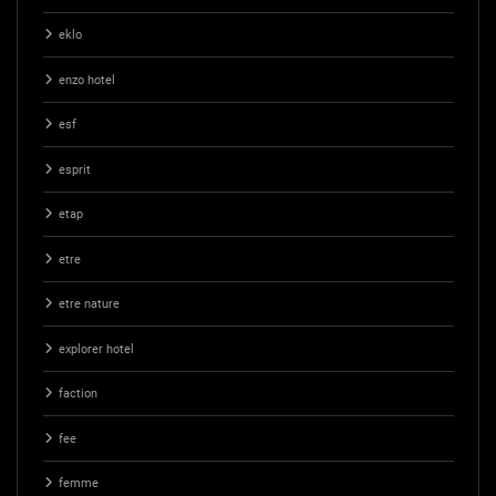
eklo
enzo hotel
esf
esprit
etap
etre
etre nature
explorer hotel
faction
fee
femme