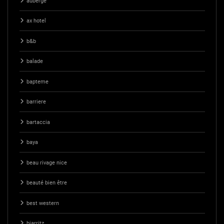
auberge
ax hotel
b&b
balade
bapteme
barriere
bartaccia
baya
beau rivage nice
beauté bien être
best western
biarritz