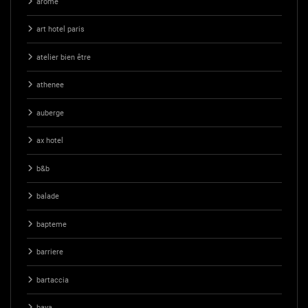
arome
art hotel paris
atelier bien être
athenee
auberge
ax hotel
b&b
balade
bapteme
barriere
bartaccia
baya