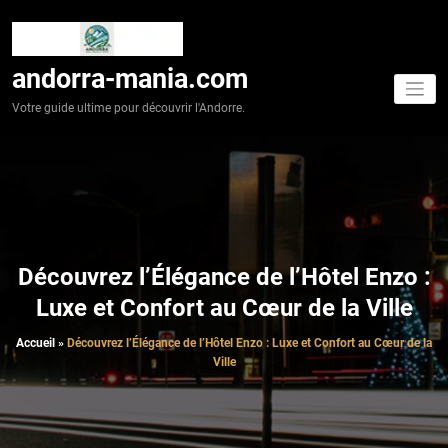
Aller
au
contenu
andorra-mania.com
Votre guide ultime pour découvrir l'Andorre.
Découvrez l’Élégance de l’Hôtel Enzo :
Luxe et Confort au Cœur de la Ville
Accueil
»
Découvrez l’Élégance de l’Hôtel Enzo : Luxe et Confort au Cœur de la
Ville