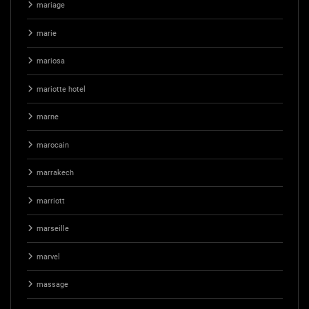
mariage
marie
mariosa
mariotte hotel
marne
marocain
marrakech
marriott
marseille
marvel
massage