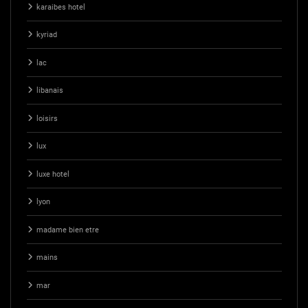
karaibes hotel
kyriad
lac
libanais
loisirs
lux
luxe hotel
lyon
madame bien etre
mains
mar