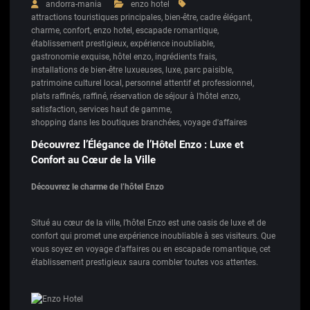
andorra-mania
enzo hotel
attractions touristiques principales
,
bien-être
,
cadre élégant
,
charme
,
confort
,
enzo hotel
,
escapade romantique
,
établissement prestigieux
,
expérience inoubliable
,
gastronomie exquise
,
hôtel enzo
,
ingrédients frais
,
installations de bien-être luxueuses
,
luxe
,
parc paisible
,
patrimoine culturel local
,
personnel attentif et professionnel
,
plats raffinés
,
raffiné
,
réservation de séjour à l'hôtel enzo
,
satisfaction
,
services haut de gamme
,
shopping dans les boutiques branchées
,
voyage d'affaires
Découvrez l’Élégance de l’Hôtel Enzo : Luxe et
Confort au Cœur de la Ville
Découvrez le charme de l’hôtel Enzo
Situé au cœur de la ville, l’hôtel Enzo est une oasis de luxe et de
confort qui promet une expérience inoubliable à ses visiteurs. Que
vous soyez en voyage d’affaires ou en escapade romantique, cet
établissement prestigieux saura combler toutes vos attentes.