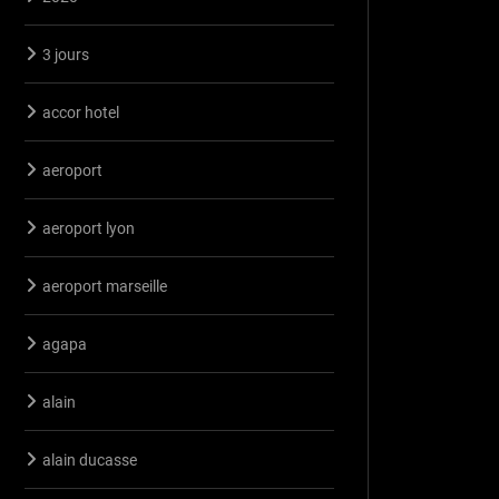
3 jours
accor hotel
aeroport
aeroport lyon
aeroport marseille
agapa
alain
alain ducasse