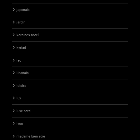
japonais
jardin
karaibes hotel
kyriad
lac
libanais
loisirs
lux
luxe hotel
lyon
madame bien etre