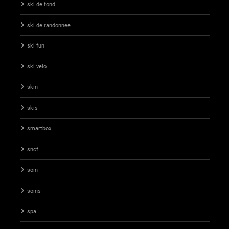
ski de fond
ski de randonnee
ski fun
ski velo
skin
skis
smartbox
sncf
soin
soins
spa