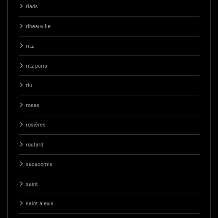
riads
ribeauville
ritz
ritz paris
riu
roses
rosières
routard
sacacomie
saint
saint alexis