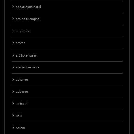
apostrophe hotel
arc de triomphe
argentine
arome
art hotel paris
atelier bien être
athenee
auberge
ax hotel
b&b
balade