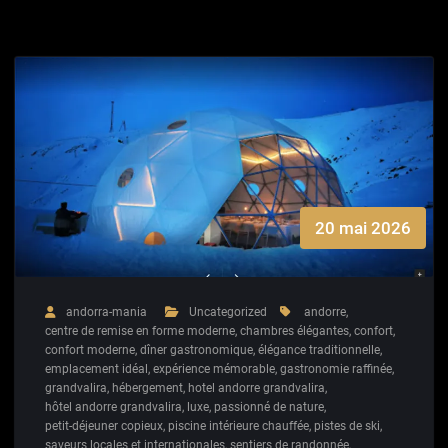
20 mai 2026
andorra-mania
Uncategorized
andorre
,
centre de remise en forme moderne
,
chambres élégantes
,
confort
,
confort moderne
,
dîner gastronomique
,
élégance traditionnelle
,
emplacement idéal
,
expérience mémorable
,
gastronomie raffinée
,
grandvalira
,
hébergement
,
hotel andorre grandvalira
,
hôtel andorre grandvalira
,
luxe
,
passionné de nature
,
petit-déjeuner copieux
,
piscine intérieure chauffée
,
pistes de ski
,
saveurs locales et internationales
,
sentiers de randonnée
,