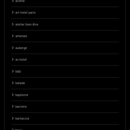
arome
art hotel paris
atelier bien être
athenee
auberge
ax hotel
b&b
balade
bapteme
barriere
bartaccia