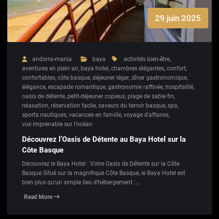
29 juin 2025
andorra-mania
baya
activités bien-être
,
aventures en plein air
,
baya hotel
,
chambres élégantes
,
confort
,
confortables
,
côte basque
,
déjeuner léger
,
dîner gastronomique
,
élégance
,
escapade romantique
,
gastronomie raffinée
,
hospitalité
,
oasis de détente
,
petit-déjeuner copieux
,
plage de sable fin
,
relaxation
,
réservation facile
,
saveurs du terroir basque
,
spa
,
sports nautiques
,
vacances en famille
,
voyage d'affaires
,
vue imprenable sur l'océan
Découvrez l’Oasis de Détente au Baya Hotel sur la
Côte Basque
Découvrez le Baya Hotel : Votre Oasis de Détente sur la Côte
Basque Situé sur la magnifique Côte Basque, le Baya Hotel est
bien plus qu'un simple lieu d'hébergement :…
Read More