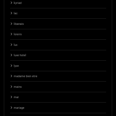
kyriad
lac
libanais
loisirs
lux
luxe hotel
lyon
madame bien etre
mains
mar
mariage