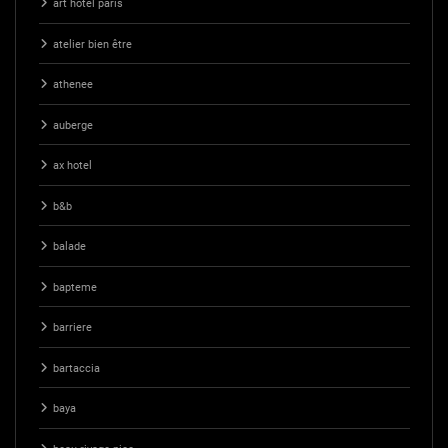
art hotel paris
atelier bien être
athenee
auberge
ax hotel
b&b
balade
bapteme
barriere
bartaccia
baya