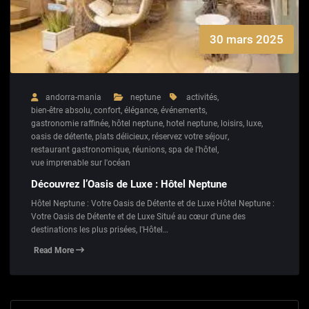
30 mars 2025
andorra-mania
neptune
activités
,
bien-être absolu
,
confort
,
élégance
,
événements
,
gastronomie raffinée
,
hôtel neptune
,
hotel neptune
,
loisirs
,
luxe
,
oasis de détente
,
plats délicieux
,
réservez votre séjour
,
restaurant gastronomique
,
réunions
,
spa de l'hôtel
,
vue imprenable sur l'océan
Découvrez l’Oasis de Luxe : Hôtel Neptune
Hôtel Neptune : Votre Oasis de Détente et de Luxe Hôtel Neptune :
Votre Oasis de Détente et de Luxe Situé au cœur d'une des
destinations les plus prisées, l'Hôtel…
Read More