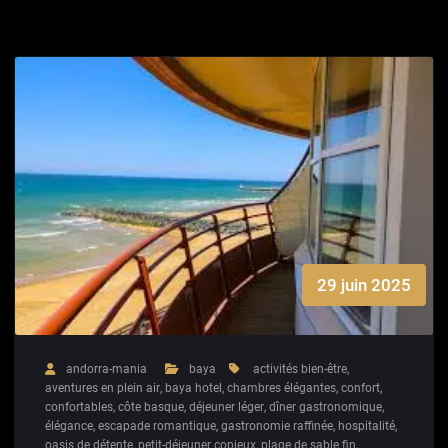
29 juin 2025
andorra-mania
baya
activités bien-être
,
aventures en plein air
,
baya hotel
,
chambres élégantes
,
confort
,
confortables
,
côte basque
,
déjeuner léger
,
dîner gastronomique
,
élégance
,
escapade romantique
,
gastronomie raffinée
,
hospitalité
,
oasis de détente
,
petit-déjeuner copieux
,
plage de sable fin
,