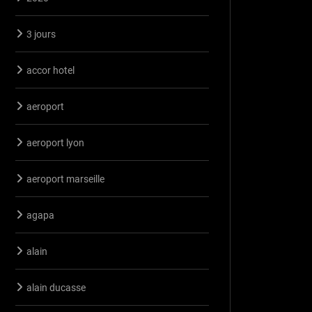
3 jours
accor hotel
aeroport
aeroport lyon
aeroport marseille
agapa
alain
alain ducasse