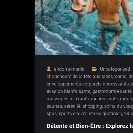
andorra-mania
Uncategorized
chouchouté de la tête aux pieds
,
corps
,
dé
enveloppements corporels nourrissants
,
é
évasion bienfaisante
,
gastronomie santé
massages relaxants
,
menus santé
,
mont
saunas
,
sérénité
,
shopping
,
soins du visag
spas
,
sports d'hiver
,
stress quotidien
,
tens
Détente et Bien-Être : Explorez 