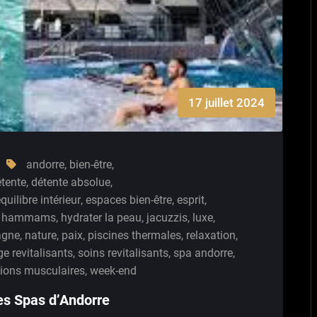
17 juillet 2024
andorre
,
bien-être
,
tente
,
détente absolue
,
quilibre intérieur
,
espaces bien-être
,
esprit
,
,
hammams
,
hydrater la peau
,
jacuzzis
,
luxe
,
agne
,
nature
,
paix
,
piscines thermales
,
relaxation
,
e revitalisants
,
soins revitalisants
,
spa andorre
,
ions musculaires
,
week-end
les Spas d’Andorre