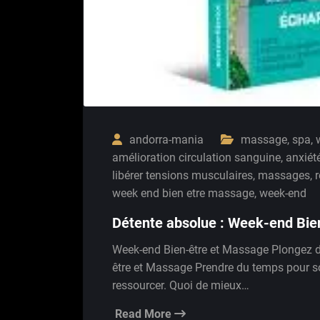
andorra-mania
massage
,
spa
,
amélioration circulation sanguine
,
anxiét
libérer tensions musculaires
,
massages
,
r
week end bien etre massage
,
week-end
Détente absolue : Week-end Bie
Week-end Bien-être et Massage Plongez d
être et Massage Prendre du temps pour soi
ressourcer. Quoi de mieux…
Read More