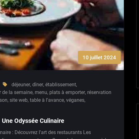
10 juillet 2024
déjeuner
,
dîner
,
établissement
,
r de la semaine
,
menu
,
plats à emporter
,
réservation
ison
,
site web
,
table à l'avance
,
véganes
,
: Une Odyssée Culinaire
inaire : Découvrez l'art des restaurants Les