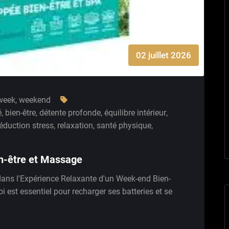
02 juillet 2026
week
,
weekend
é
,
bien-être
,
détente profonde
,
équilibre intérieur
,
éduction stress
,
relaxation
,
santé physique
,
n-être et Massage
ans l'Expérience Relaxante d'un Week-end Bien-
 est essentiel pour recharger ses batteries et se