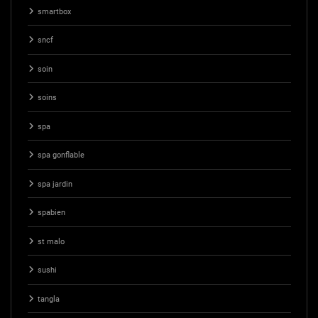
smartbox
sncf
soin
soins
spa
spa gonflable
spa jardin
spabien
st malo
sushi
tangla