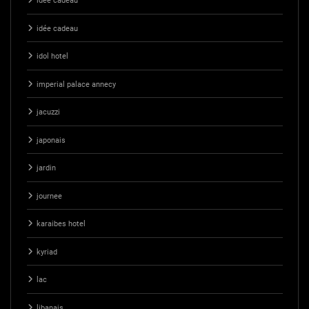
idee cadeau
idée cadeau
idol hotel
imperial palace annecy
jacuzzi
japonais
jardin
journee
karaibes hotel
kyriad
lac
libanais