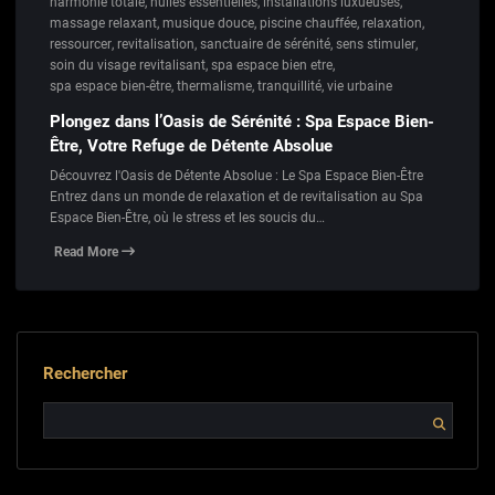
harmonie totale
,
huiles essentielles
,
installations luxueuses
,
massage relaxant
,
musique douce
,
piscine chauffée
,
relaxation
,
ressourcer
,
revitalisation
,
sanctuaire de sérénité
,
sens stimuler
,
soin du visage revitalisant
,
spa espace bien etre
,
spa espace bien-être
,
thermalisme
,
tranquillité
,
vie urbaine
Plongez dans l’Oasis de Sérénité : Spa Espace Bien-
Être, Votre Refuge de Détente Absolue
Découvrez l'Oasis de Détente Absolue : Le Spa Espace Bien-Être
Entrez dans un monde de relaxation et de revitalisation au Spa
Espace Bien-Être, où le stress et les soucis du…
Read More
Rechercher