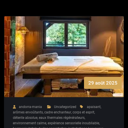
29 août 2025
andorra-mania
Uncategorized
apaisant
,
arômes envoûtants
,
cadre enchanteur
,
corps et esprit
,
détente absolue
,
eaux thermales régénérateurs
,
environnement calme
,
expérience sensorielle inoubliable
,