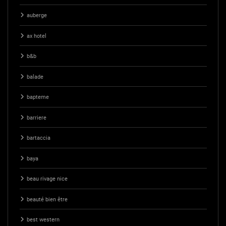
auberge
ax hotel
b&b
balade
bapteme
barriere
bartaccia
baya
beau rivage nice
beauté bien être
best western