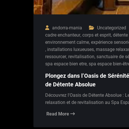
andorra-mania
Uncategorized
cadre enchanteur
,
corps et esprit
,
détente
environnement calme
,
expérience sensorie
,
installations luxueuses
,
massage relaxa
ressourcer
,
revitalisation
,
sanctuaire de sé
spa espace bien etre
,
spa espace bien-êtr
Plongez dans l’Oasis de Sérénit
de Détente Absolue
Découvrez l'Oasis de Détente Absolue : 
relaxation et de revitalisation au Spa Esp
Read More