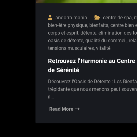
andorra-mania
centre de spa
,
m
bien-être physique
,
bienfaits
,
centre bien e
corps et esprit
,
détente
,
élimination des t
oasis de détente
,
qualité du sommeil
,
rel
tensions musculaires
,
vitalité
Retrouvez l’Harmonie au Centre 
de Sérénité
Découvrez l'Oasis de Détente : Les Bienfai
trépidante que nous menons peut souvent 
il…
Read More