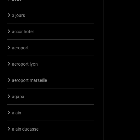
3 jours
accor hotel
aeroport
aeroport lyon
aeroport marseille
agapa
alain
alain ducasse