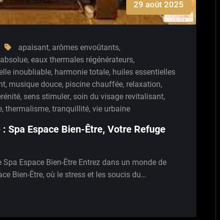
29 août 2025
apaisant
,
arômes envoûtants
,
 absolue
,
eaux thermales régénérateurs
,
lle inoubliable
,
harmonie totale
,
huiles essentielles
nt
,
musique douce
,
piscine chauffée
,
relaxation
,
rénité
,
sens stimuler
,
soin du visage revitalisant
,
e
,
thermalisme
,
tranquillité
,
vie urbaine
é : Spa Espace Bien-Être, Votre Refuge
Le Spa Espace Bien-Être Entrez dans un monde de
ace Bien-Être, où le stress et les soucis du…