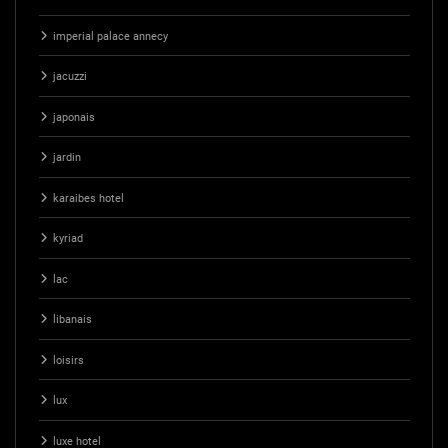
imperial palace annecy
jacuzzi
japonais
jardin
karaibes hotel
kyriad
lac
libanais
loisirs
lux
luxe hotel