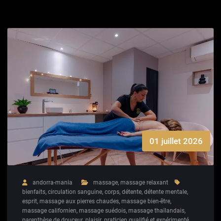
01 juillet 2026
andorra-mania
massage
,
massage relaxant
bienfaits
,
circulation sanguine
,
corps
,
détente
,
détente mentale
,
esprit
,
massage aux pierres chaudes
,
massage bien-être
,
massage californien
,
massage suédois
,
massage thaïlandais
,
parenthèse de douceur
,
plaisir
,
praticien qualifié et expérimenté
,