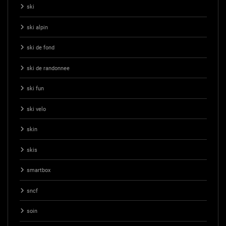
ski
ski alpin
ski de fond
ski de randonnee
ski fun
ski velo
skin
skis
smartbox
sncf
soin