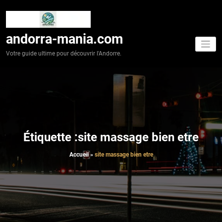
Aller
au
contenu
andorra-mania.com
Votre guide ultime pour découvrir l'Andorre.
Étiquette :site massage bien etre
Accueil
»
site massage bien etre