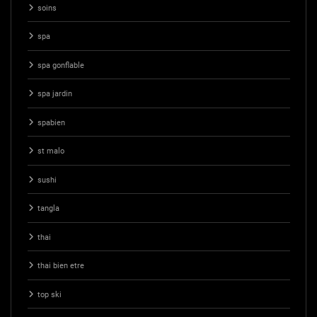
soins
spa
spa gonflable
spa jardin
spabien
st malo
sushi
tangla
thai
thai bien etre
top ski