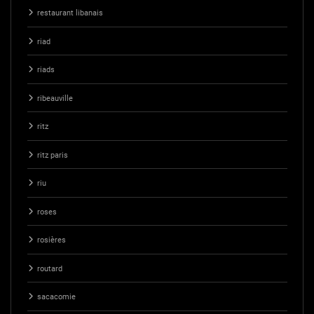
restaurant libanais
riad
riads
ribeauville
ritz
ritz paris
riu
roses
rosières
routard
sacacomie