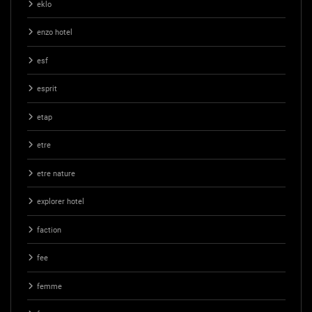
eklo
enzo hotel
esf
esprit
etap
etre
etre nature
explorer hotel
faction
fee
femme