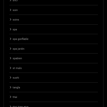
sncf
soin
soins
spa
spa gonflable
spa jardin
spabien
st malo
sushi
tangla
thai
thai bien etre