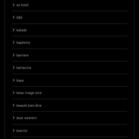
ax hotel
b&b
balade
bapteme
barriere
bartaccia
baya
beau rivage nice
beauté bien être
best western
biarritz