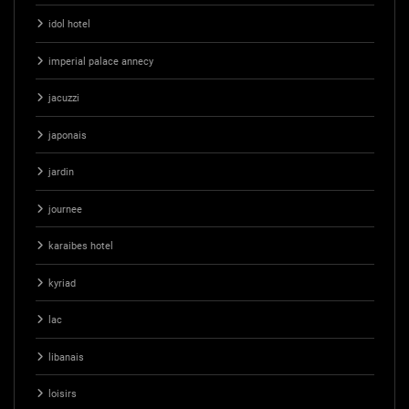
idol hotel
imperial palace annecy
jacuzzi
japonais
jardin
journee
karaibes hotel
kyriad
lac
libanais
loisirs