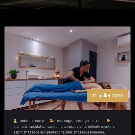
01 juillet 2026
andorra-mania
massage
,
massage relaxant
bienfaits
,
circulation sanguine
,
corps
,
détente
,
détente mentale
,
esprit
,
massage aux pierres chaudes
,
massage bien-être
,