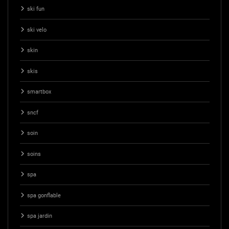
ski fun
ski velo
skin
skis
smartbox
sncf
soin
soins
spa
spa gonflable
spa jardin