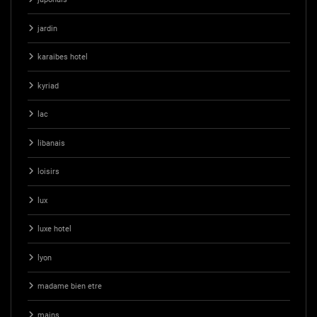
jardin
karaibes hotel
kyriad
lac
libanais
loisirs
lux
luxe hotel
lyon
madame bien etre
mains