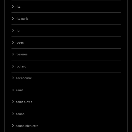
ritz
ritz paris
riu
roses
rosières
routard
sacacomie
saint
saint alexis
sauna
sauna bien etre