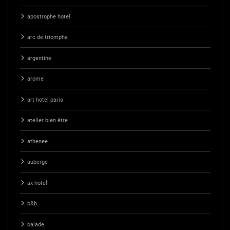
apostrophe hotel
arc de triomphe
argentine
arome
art hotel paris
atelier bien être
athenee
auberge
ax hotel
b&b
balade