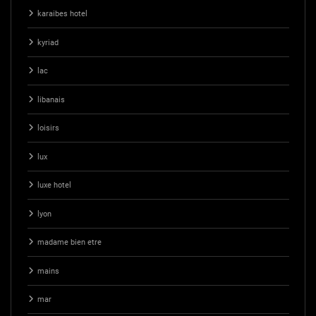
karaibes hotel
kyriad
lac
libanais
loisirs
lux
luxe hotel
lyon
madame bien etre
mains
mar