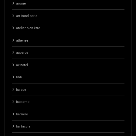
arome
art hotel paris
atelier bien être
athenee
auberge
ax hotel
b&b
balade
bapteme
barriere
bartaccia