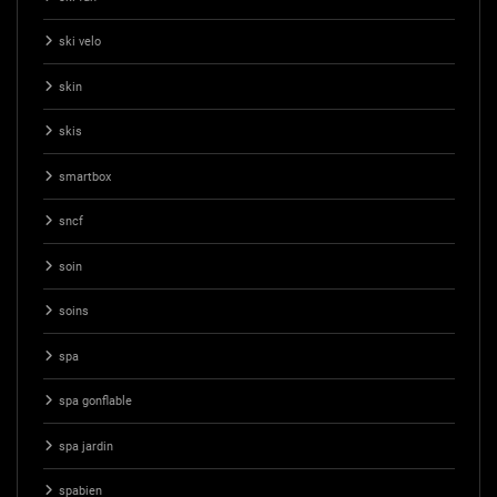
ski velo
skin
skis
smartbox
sncf
soin
soins
spa
spa gonflable
spa jardin
spabien