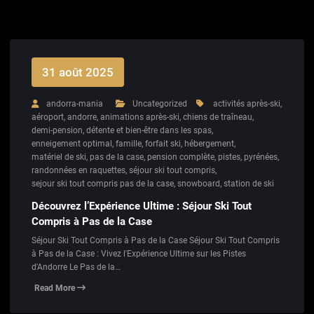
31 août 2025
andorra-mania
Uncategorized
activités après-ski
,
aéroport
,
andorre
,
animations après-ski
,
chiens de traîneau
,
demi-pension
,
détente et bien-être dans les spas
,
enneigement optimal
,
famille
,
forfait ski
,
hébergement
,
matériel de ski
,
pas de la case
,
pension complète
,
pistes
,
pyrénées
,
randonnées en raquettes
,
séjour ski tout compris
,
sejour ski tout compris pas de la case
,
snowboard
,
station de ski
Découvrez l’Expérience Ultime : Séjour Ski Tout
Compris à Pas de la Case
Séjour Ski Tout Compris à Pas de la Case Séjour Ski Tout Compris
à Pas de la Case : Vivez l'Expérience Ultime sur les Pistes
d'Andorre Le Pas de la…
Read More