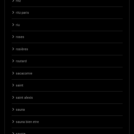
ritz
ritz paris
riu
roses
rosières
routard
sacacomie
saint
saint alexis
sauna
sauna bien etre
savoie