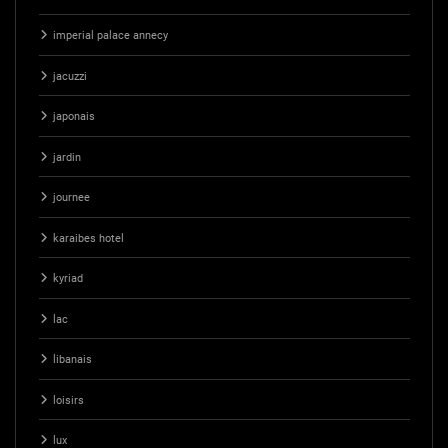
imperial palace annecy
jacuzzi
japonais
jardin
journee
karaibes hotel
kyriad
lac
libanais
loisirs
lux