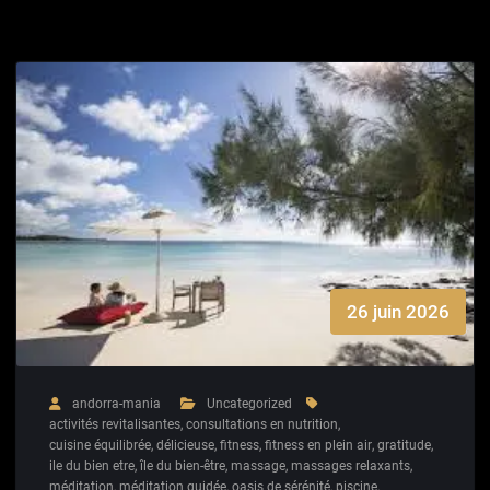
26 juin 2026
andorra-mania
Uncategorized
activités revitalisantes
,
consultations en nutrition
,
cuisine équilibrée
,
délicieuse
,
fitness
,
fitness en plein air
,
gratitude
,
ile du bien etre
,
île du bien-être
,
massage
,
massages relaxants
,
méditation
,
méditation guidée
,
oasis de sérénité
,
piscine
,