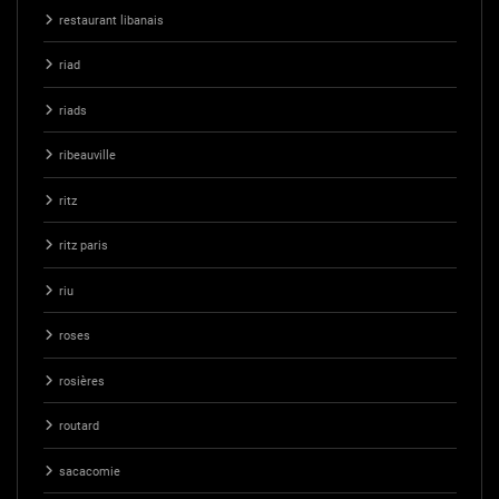
restaurant libanais
riad
riads
ribeauville
ritz
ritz paris
riu
roses
rosières
routard
sacacomie