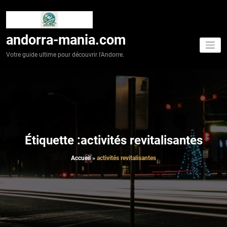
Aller
au
contenu
andorra-mania.com
Votre guide ultime pour découvrir l'Andorre.
Étiquette :activités revitalisantes
Accueil
»
activités revitalisantes