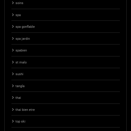
soins
spa
spa gonflable
spa jardin
spabien
st malo
sushi
tangla
thai
thai bien etre
top ski