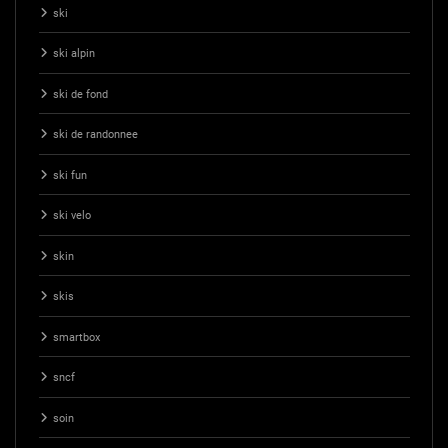
ski
ski alpin
ski de fond
ski de randonnee
ski fun
ski velo
skin
skis
smartbox
sncf
soin