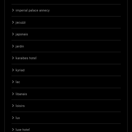
imperial palace annecy
jacuzzi
japonais
jardin
karaibes hotel
kyriad
lac
libanais
loisirs
lux
luxe hotel