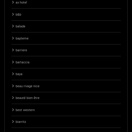
ax hotel
b&b
balade
bapteme
barriere
bartaccia
baya
beau rivage nice
beauté bien être
best western
biarritz