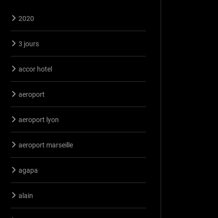
2020
3 jours
accor hotel
aeroport
aeroport lyon
aeroport marseille
agapa
alain