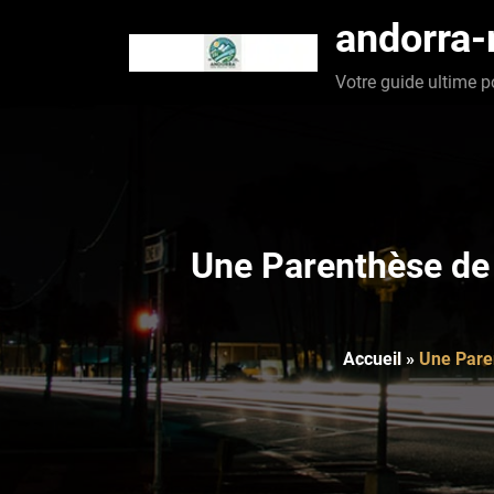
Aller
andorra
au
contenu
Votre guide ultime p
Une Parenthèse de 
Accueil
»
Une Paren