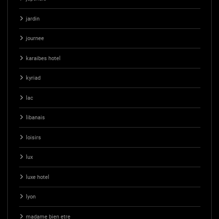
jardin
journee
karaibes hotel
kyriad
lac
libanais
loisirs
lux
luxe hotel
lyon
madame bien etre