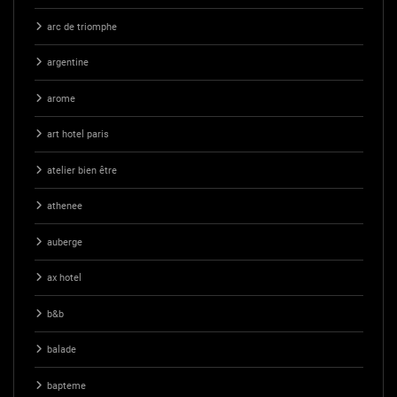
arc de triomphe
argentine
arome
art hotel paris
atelier bien être
athenee
auberge
ax hotel
b&b
balade
bapteme