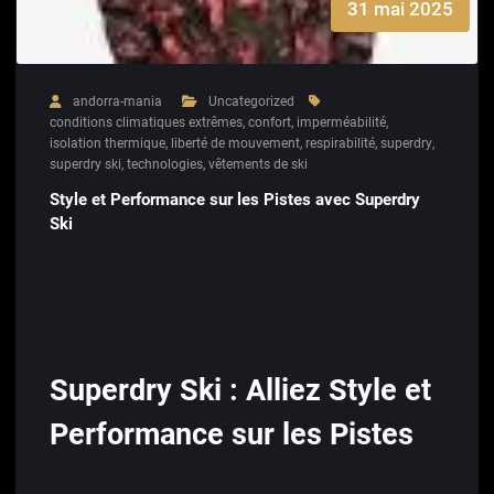
31 mai 2025
andorra-mania
Uncategorized
conditions climatiques extrêmes
,
confort
,
imperméabilité
,
isolation thermique
,
liberté de mouvement
,
respirabilité
,
superdry
,
superdry ski
,
technologies
,
vêtements de ski
Style et Performance sur les Pistes avec Superdry
Ski
Superdry Ski : Alliez Style et
Performance sur les Pistes