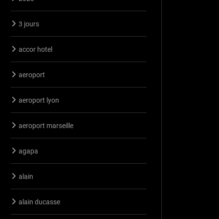
3 jours
accor hotel
aeroport
aeroport lyon
aeroport marseille
agapa
alain
alain ducasse