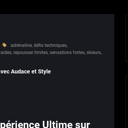
adrénaline
,
défis techniques
,
raides
,
repousser limites
,
sensations fortes
,
skieurs
,
 avec Audace et Style
xpérience Ultime sur