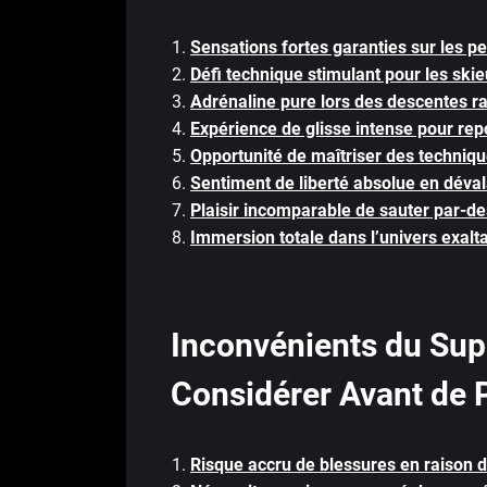
Sensations fortes garanties sur les pen
Défi technique stimulant pour les ski
Adrénaline pure lors des descentes ra
Expérience de glisse intense pour rep
Opportunité de maîtriser des techniqu
Sentiment de liberté absolue en dévala
Plaisir incomparable de sauter par-de
Immersion totale dans l’univers exalt
Inconvénients du Supe
Considérer Avant de 
Risque accru de blessures en raison de 