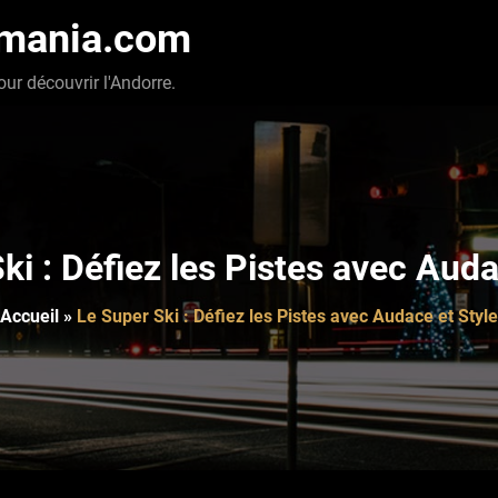
-mania.com
our découvrir l'Andorre.
ki : Défiez les Pistes avec Auda
Accueil
»
Le Super Ski : Défiez les Pistes avec Audace et Style