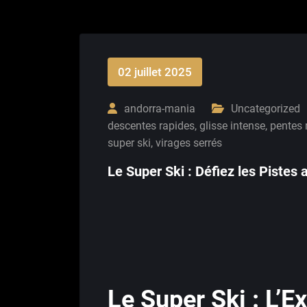
02 juillet 2025
andorra-mania
Uncategorized
descentes rapides
,
glisse intense
,
pentes 
super ski
,
virages serrés
Le Super Ski : Défiez les Pistes
Le Super Ski : L’E