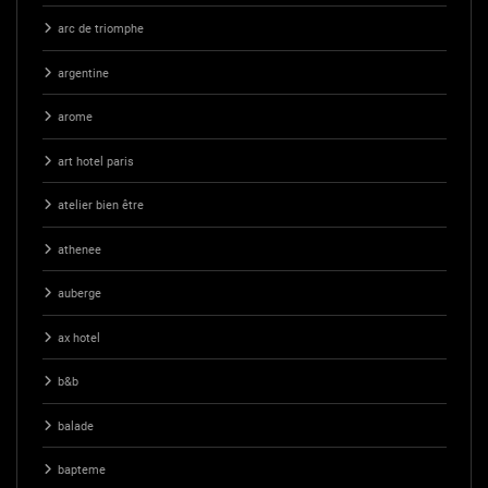
arc de triomphe
argentine
arome
art hotel paris
atelier bien être
athenee
auberge
ax hotel
b&b
balade
bapteme