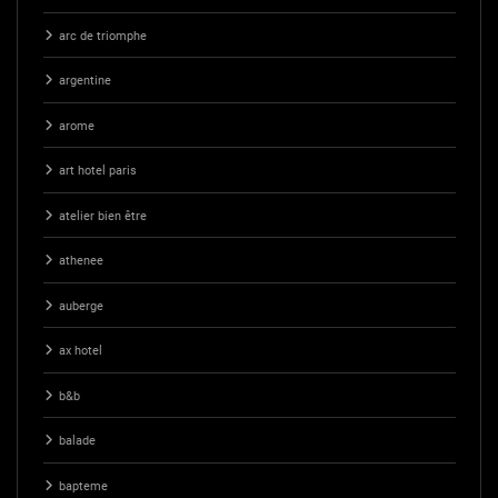
arc de triomphe
argentine
arome
art hotel paris
atelier bien être
athenee
auberge
ax hotel
b&b
balade
bapteme