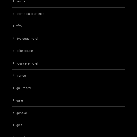
ferme
ferme du bien etre
ffrp
five seas hotel
folie douce
fourviere hotel
france
gallimard
gare
geneve
golf