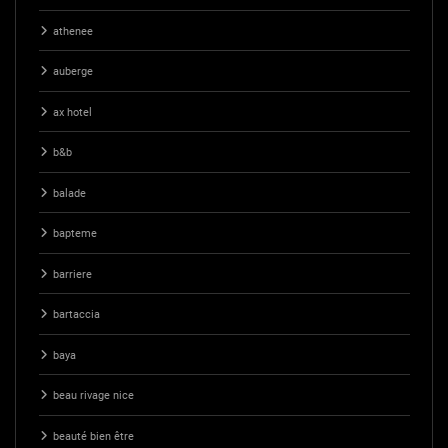
athenee
auberge
ax hotel
b&b
balade
bapteme
barriere
bartaccia
baya
beau rivage nice
beauté bien être