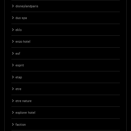
disneylandparis
duo spa
eklo
enzo hotel
esf
esprit
etap
etre
etre nature
explorer hotel
faction