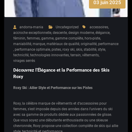
03 juin 2025
andorra-mania
Uncategorized
accessoires
,
accroche exceptionnelle
,
descente
,
design moderne
,
élégance
,
féminin
,
femmes
,
gamme
,
gamme complète
,
hors-piste
,
maniabilité
,
marque
,
matériaux de qualité
,
originalité
,
performance
,
performance optimale
,
pistes
,
roxy ski
,
skis
,
stabilité
,
style
,
technicité
,
technologies innovantes
,
terrain
,
vêtements
,
virages serrés
Découvrez l’Élégance et la Performance des Skis
Roxy
Roxy Ski : Allier Style et Performance sur les Pistes
Roxy, la célèbre marque de vêtements et d’accessoires pour
femmes, s’est imposée depuis des années dans l’univers du ski
avec sa gamme de produits dédiée aux passionnées de glisse.
Que vous soyez une débutante enthousiaste ou une skieuse
chevronnée, Roxy propose une collection complète de skis qui allie
style, technicité et performance.