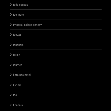
idée cadeau
idol hotel
imperial palace annecy
jacuzzi
japonais
jardin
journee
karaibes hotel
kyriad
lac
libanais