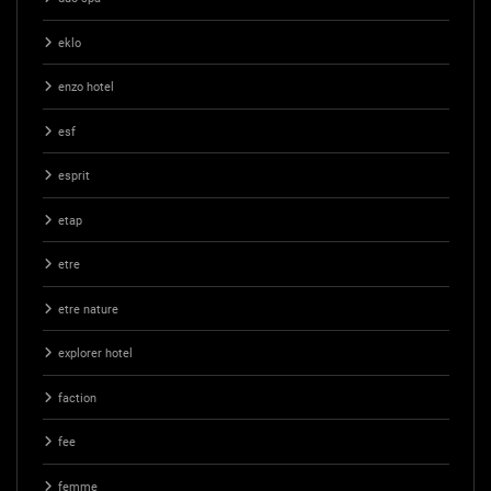
eklo
enzo hotel
esf
esprit
etap
etre
etre nature
explorer hotel
faction
fee
femme