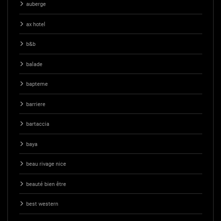
auberge
ax hotel
b&b
balade
bapteme
barriere
bartaccia
baya
beau rivage nice
beauté bien être
best western