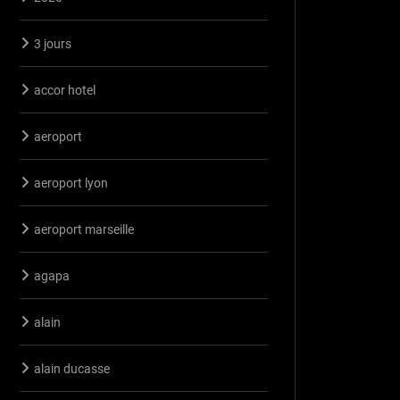
3 jours
accor hotel
aeroport
aeroport lyon
aeroport marseille
agapa
alain
alain ducasse