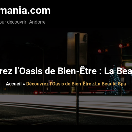
-mania.com
our découvrir l'Andorre.
ez l’Oasis de Bien-Être : La Be
Accueil
»
Découvrez l’Oasis de Bien-Être : La Beauté Spa