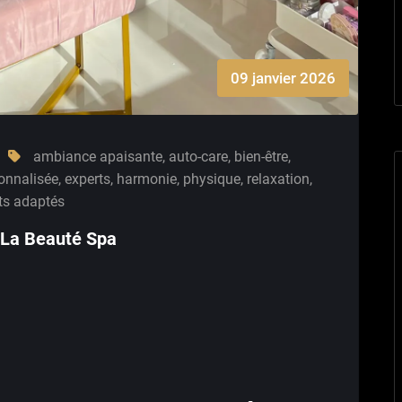
09 janvier 2026
ambiance apaisante
,
auto-care
,
bien-être
,
onnalisée
,
experts
,
harmonie
,
physique
,
relaxation
,
ts adaptés
: La Beauté Spa