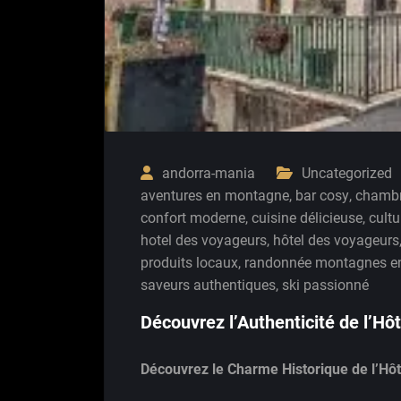
andorra-mania
Uncategorized
aventures en montagne
,
bar cosy
,
chambr
confort moderne
,
cuisine délicieuse
,
cult
hotel des voyageurs
,
hôtel des voyageurs
produits locaux
,
randonnée montagnes e
saveurs authentiques
,
ski passionné
Découvrez l’Authenticité de l’H
Découvrez le Charme Historique de l’Hô