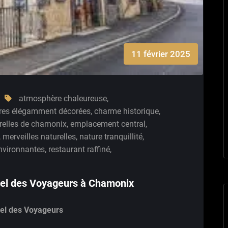
11 février 2025
atmosphère chaleureuse
,
es élégamment décorées
,
charme historique
,
urelles de chamonix
,
emplacement central
,
,
merveilles naturelles
,
nature tranquillité
,
nvironnantes
,
restaurant raffiné
,
ôtel des Voyageurs à Chamonix
tel des Voyageurs