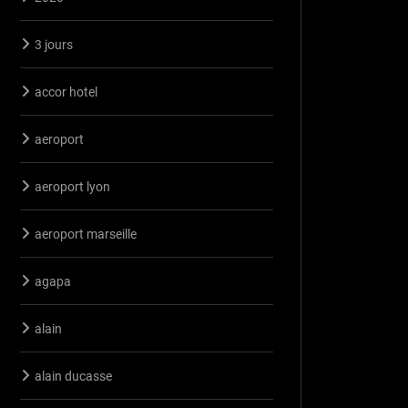
3 jours
accor hotel
aeroport
aeroport lyon
aeroport marseille
agapa
alain
alain ducasse