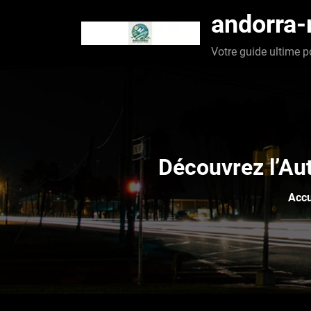
Aller
andorra
au
contenu
Votre guide ultime p
Découvrez l’Au
Accu