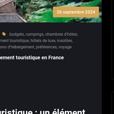
26 septembre 2024
budgets
,
campings
,
chambres d'hôtes
,
ment touristique
,
hôtels de luxe
,
insolites
,
ions d'hébergement
,
préférences
,
voyage
gement touristique en France
ristique : un élément