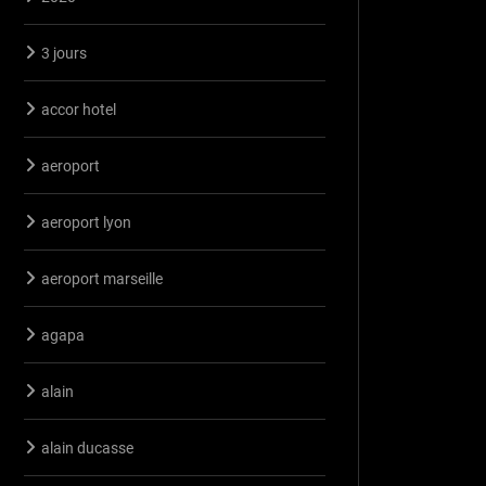
3 jours
accor hotel
aeroport
aeroport lyon
aeroport marseille
agapa
alain
alain ducasse