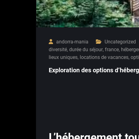
andorra-mania
Uncategorized
diversité
,
durée du séjour
,
france
,
héberge
lieux uniques
,
locations de vacances
,
opt
Exploration des options d’héber
L’hébergement tou