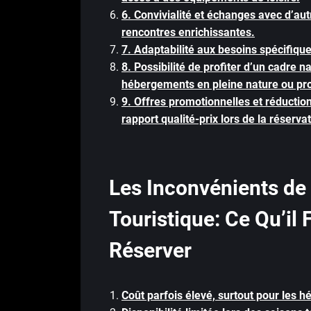
6. Convivialité et échanges avec d’au
rencontres enrichissantes.
7. Adaptabilité aux besoins spécifiqu
8. Possibilité de profiter d’un cadre 
hébergements en pleine nature ou pro
9. Offres promotionnelles et réductio
rapport qualité-prix lors de la réservat
Les Inconvénients de
Touristique: Ce Qu’il 
Réserver
Coût parfois élevé, surtout pour les 