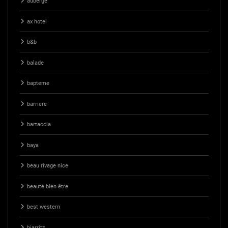
auberge
ax hotel
b&b
balade
bapteme
barriere
bartaccia
baya
beau rivage nice
beauté bien être
best western
biarritz