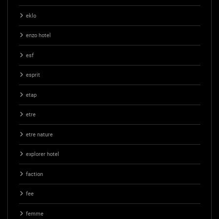
eklo
enzo hotel
esf
esprit
etap
etre
etre nature
explorer hotel
faction
fee
femme