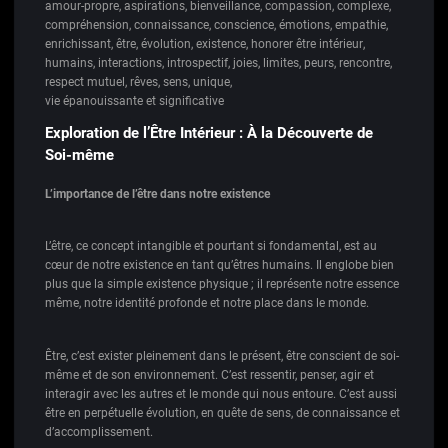
amour-propre
,
aspirations
,
bienveillance
,
compassion
,
complexe
,
compréhension
,
connaissance
,
conscience
,
émotions
,
empathie
,
enrichissant
,
être
,
évolution
,
existence
,
honorer être intérieur
,
humains
,
interactions
,
introspectif
,
joies
,
limites
,
peurs
,
rencontre
,
respect mutuel
,
rêves
,
sens
,
unique
,
vie épanouissante et significative
Exploration de l’Être Intérieur : À la Découverte de
Soi-même
L’importance de l’être dans notre existence
L’être, ce concept intangible et pourtant si fondamental, est au
cœur de notre existence en tant qu’êtres humains. Il englobe bien
plus que la simple existence physique ; il représente notre essence
même, notre identité profonde et notre place dans le monde.
Être, c’est exister pleinement dans le présent, être conscient de soi-
même et de son environnement. C’est ressentir, penser, agir et
interagir avec les autres et le monde qui nous entoure. C’est aussi
être en perpétuelle évolution, en quête de sens, de connaissance et
d’accomplissement.