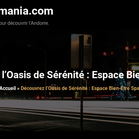
-mania.com
our découvrir l'Andorre.
l’Oasis de Sérénité : Espace Bi
Accueil
»
Découvrez l’Oasis de Sérénité : Espace Bien-Être Sp