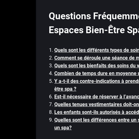
Questions Fréquemme
Espaces Bien-Être Sp
Quels sont les différents types de so
Comment se déroule une séance de m
Quels sont les bienfaits des soins du 
Combien de temps dure en moyenne u
Y a-t-il des contre-indications à pre
être spa ?
Est-il nécessaire de réserver à l’avan
Quelles tenues vestimentaires doit-on 
Les enfants sont-ils autorisés à accé
Quelles sont les différences entre u
un spa?