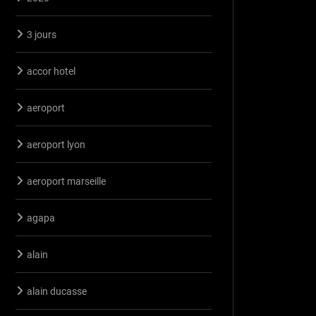
3 jours
accor hotel
aeroport
aeroport lyon
aeroport marseille
agapa
alain
alain ducasse