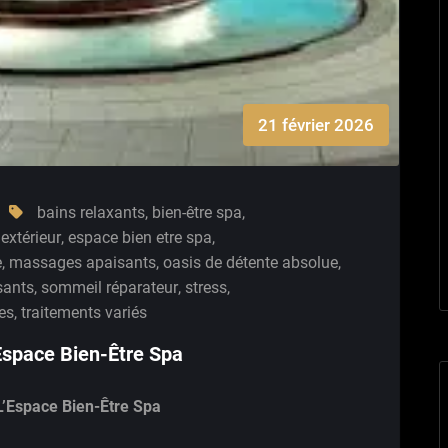
21 février 2026
bains relaxants
,
bien-être spa
,
 extérieur
,
espace bien etre spa
,
e
,
massages apaisants
,
oasis de détente absolue
,
sants
,
sommeil réparateur
,
stress
,
es
,
traitements variés
 Espace Bien-Être Spa
L’Espace Bien-Être Spa