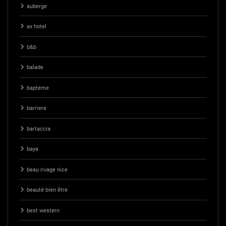
auberge
ax hotel
b&b
balade
bapteme
barriere
bartaccia
baya
beau rivage nice
beauté bien être
best western