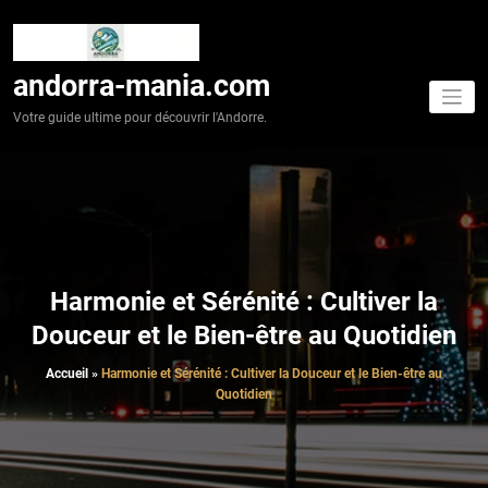
Aller
au
contenu
andorra-mania.com
Votre guide ultime pour découvrir l'Andorre.
Harmonie et Sérénité : Cultiver la
Douceur et le Bien-être au Quotidien
Accueil
»
Harmonie et Sérénité : Cultiver la Douceur et le Bien-être au
Quotidien