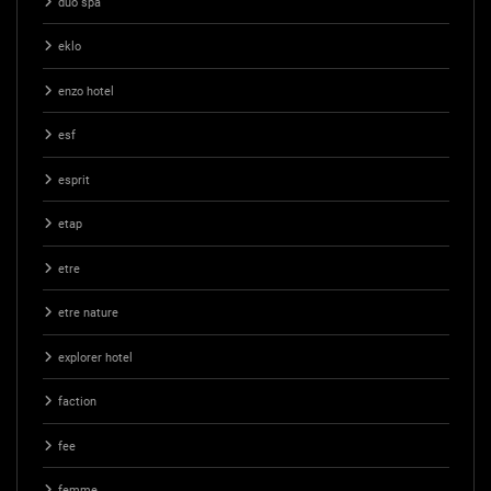
duo spa
eklo
enzo hotel
esf
esprit
etap
etre
etre nature
explorer hotel
faction
fee
femme