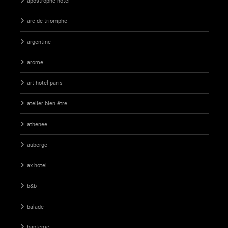
apostrophe hotel
arc de triomphe
argentine
arome
art hotel paris
atelier bien être
athenee
auberge
ax hotel
b&b
balade
bapteme