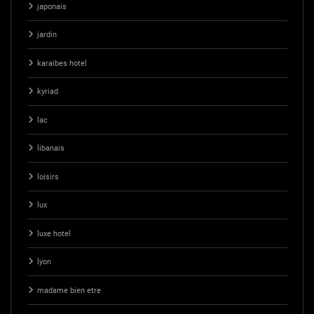
japonais
jardin
karaibes hotel
kyriad
lac
libanais
loisirs
lux
luxe hotel
lyon
madame bien etre