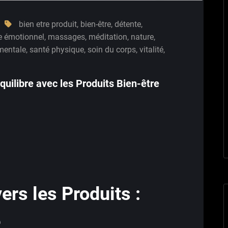
bien etre produit
,
bien-être
,
détente
,
re émotionnel
,
massages
,
méditation
,
nature
,
mentale
,
santé physique
,
soin du corps
,
vitalité
,
Équilibre avec les Produits Bien-être
vers les Produits :
e