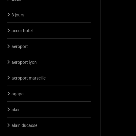
3 jours
accor hotel
aeroport
aeroport lyon
aeroport marseille
agapa
alain
alain ducasse