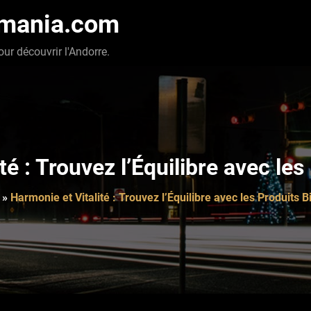
-mania.com
our découvrir l'Andorre.
té : Trouvez l’Équilibre avec les
»
Harmonie et Vitalité : Trouvez l’Équilibre avec les Produits B