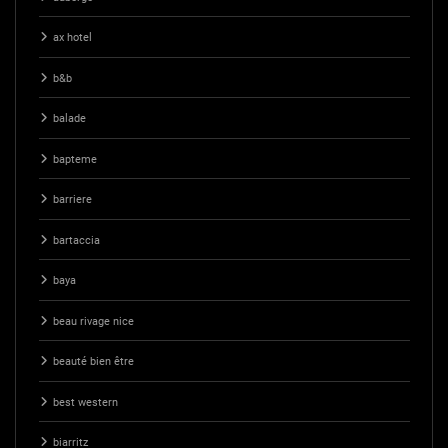
ax hotel
b&b
balade
bapteme
barriere
bartaccia
baya
beau rivage nice
beauté bien être
best western
biarritz