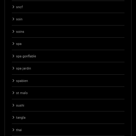
sncf
soin
soins
spa
spa gonflable
spa jardin
spabien
st malo
sushi
tangla
thai