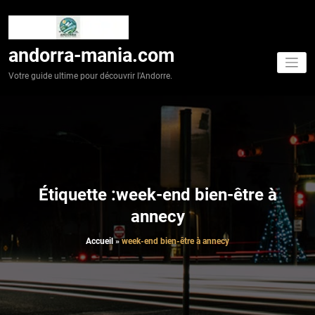
Aller
au
contenu
andorra-mania.com
Votre guide ultime pour découvrir l'Andorre.
Étiquette :week-end bien-être à
annecy
Accueil
»
week-end bien-être à annecy