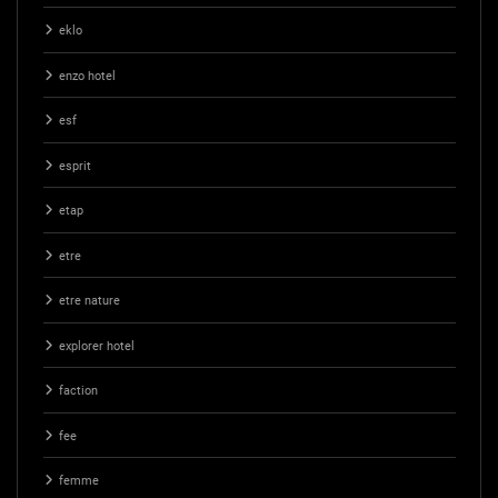
eklo
enzo hotel
esf
esprit
etap
etre
etre nature
explorer hotel
faction
fee
femme