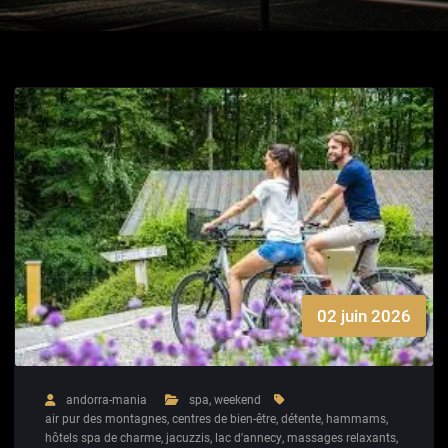
02 juin 2026
andorra-mania
spa
,
weekend
air pur des montagnes
,
centres de bien-être
,
détente
,
hammams
,
hôtels spa de charme
,
jacuzzis
,
lac d'annecy
,
massages relaxants
,