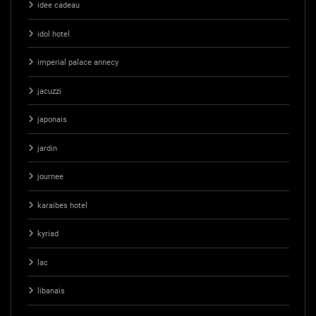
idee cadeau
idol hotel
imperial palace annecy
jacuzzi
japonais
jardin
journee
karaibes hotel
kyriad
lac
libanais