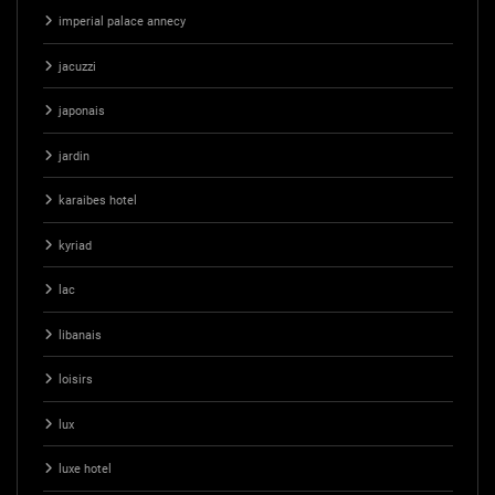
imperial palace annecy
jacuzzi
japonais
jardin
karaibes hotel
kyriad
lac
libanais
loisirs
lux
luxe hotel