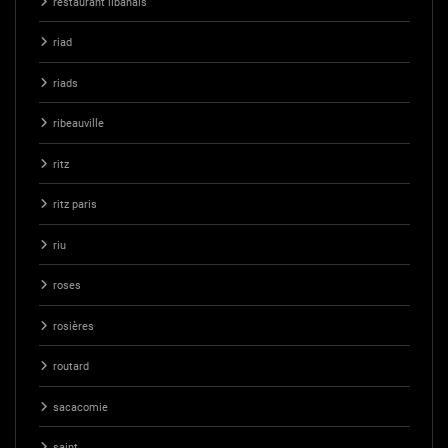
restaurant libanais
riad
riads
ribeauville
ritz
ritz paris
riu
roses
rosières
routard
sacacomie
saint