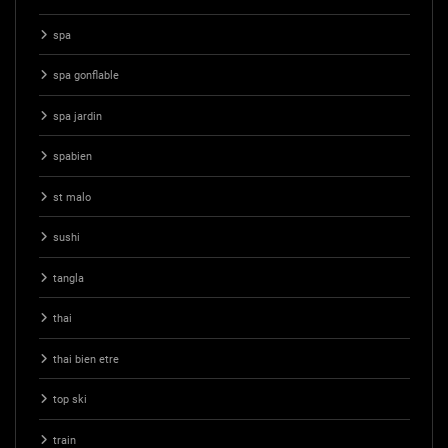
spa
spa gonflable
spa jardin
spabien
st malo
sushi
tangla
thai
thai bien etre
top ski
train