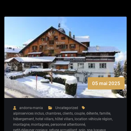
05 mai 2025
andorra-mania
Uncategorized
alpinservices inclus
,
chambres
,
clients
,
couple
,
détente
,
famille
,
hébergement
,
hotel villars
,
hôtel villars
,
location véhicule région
,
montagne
,
montagnes
,
personnel attentionné
,
petit-déjeuner copieux
,
refuge accueillant
,
solo
,
spa luxueux
,