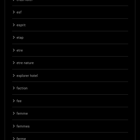
esf
esprit
etap
etre
etre nature
explorer hotel
faction
fee
femme
femmes
ferme