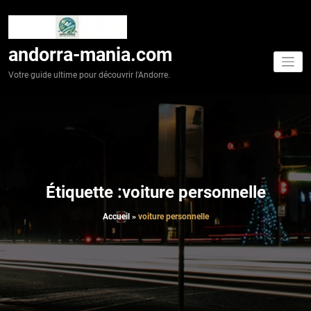
Aller
au
contenu
andorra-mania.com
Votre guide ultime pour découvrir l'Andorre.
Étiquette :voiture personnelle
Accueil
»
voiture personnelle