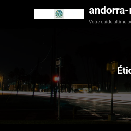
Aller
andorra
au
contenu
Votre guide ultime p
Éti