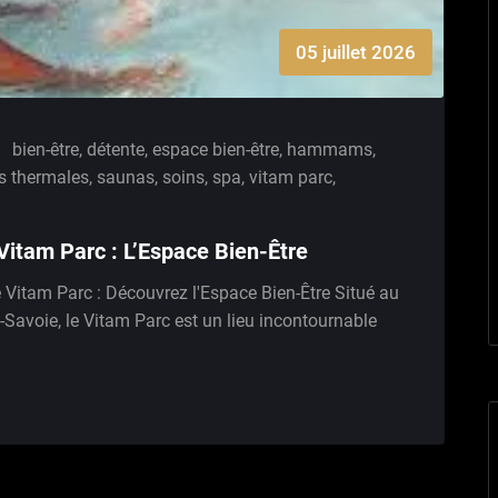
05 juillet 2026
bien-être
,
détente
,
espace bien-être
,
hammams
,
s thermales
,
saunas
,
soins
,
spa
,
vitam parc
,
Vitam Parc : L’Espace Bien-Être
 Vitam Parc : Découvrez l'Espace Bien-Être Situé au
Savoie, le Vitam Parc est un lieu incontournable