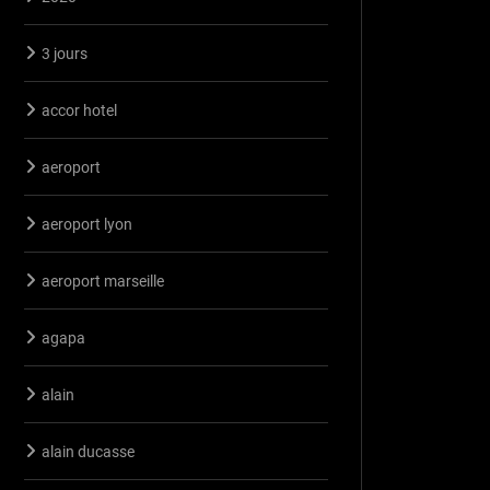
3 jours
accor hotel
aeroport
aeroport lyon
aeroport marseille
agapa
alain
alain ducasse