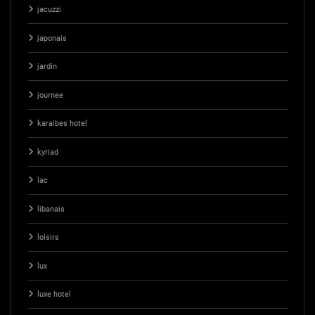
jacuzzi
japonais
jardin
journee
karaibes hotel
kyriad
lac
libanais
loisirs
lux
luxe hotel