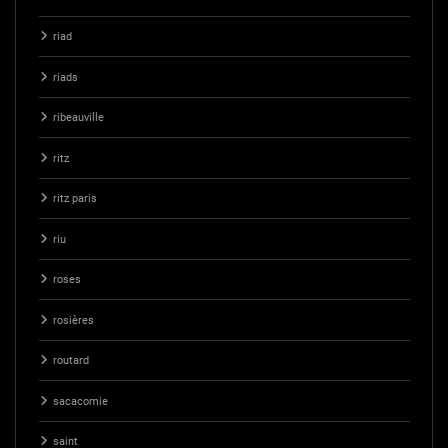
riad
riads
ribeauville
ritz
ritz paris
riu
roses
rosières
routard
sacacomie
saint