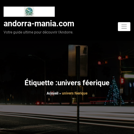
Aller
au
contenu
andorra-mania.com
Votre guide ultime pour découvrir l'Andorre.
Étiquette :univers féerique
Accueil
»
univers féerique