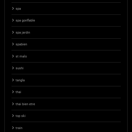
spa
spa gonflable
spa jardin
spabien
st malo
sushi
tangla
thai
thai bien etre
top ski
train