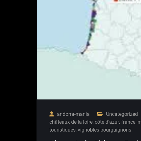
andorra-mania
Uncategorized
châteaux de la loire
,
côte d'azur
,
france
,
m
touristiques
,
vignobles bourguignons