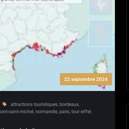
22 septembre 2024
attractions touristiques
,
bordeaux
,
ont-saint-michel
,
normandie
,
paris
,
tour eiffel
,