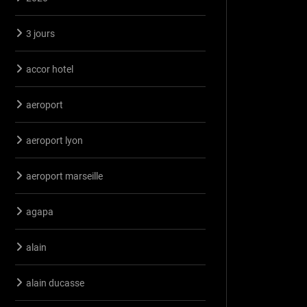
3 jours
accor hotel
aeroport
aeroport lyon
aeroport marseille
agapa
alain
alain ducasse