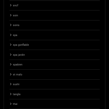
sncf
soin
soins
spa
spa gonflable
spa jardin
spabien
st malo
sushi
tangla
thai