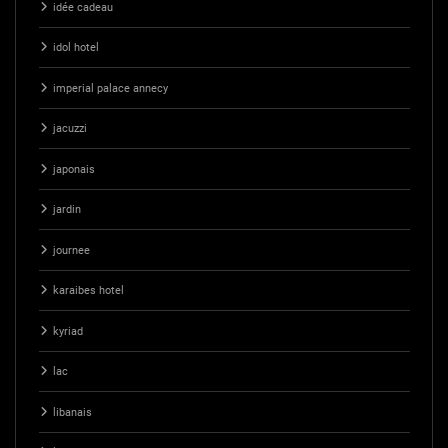
idée cadeau
idol hotel
imperial palace annecy
jacuzzi
japonais
jardin
journee
karaibes hotel
kyriad
lac
libanais