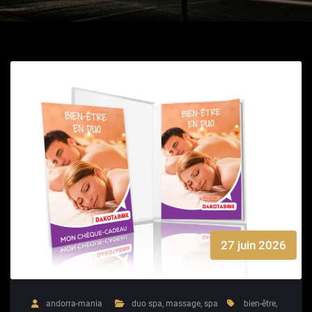
27 juin 2026
andorra-mania
duo spa
,
massage
,
spa
bien-être
,