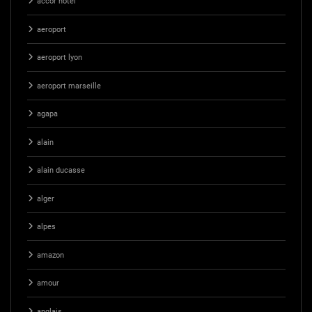
accor hotel
aeroport
aeroport lyon
aeroport marseille
agapa
alain
alain ducasse
alger
alpes
amazon
amour
anglais