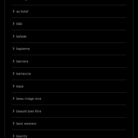
ax hotel
b&b
balade
bapteme
barriere
bartaccia
baya
beau rivage nice
beauté bien être
best western
biarritz