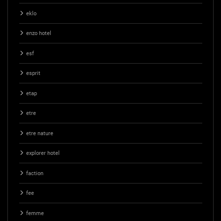
eklo
enzo hotel
esf
esprit
etap
etre
etre nature
explorer hotel
faction
fee
femme