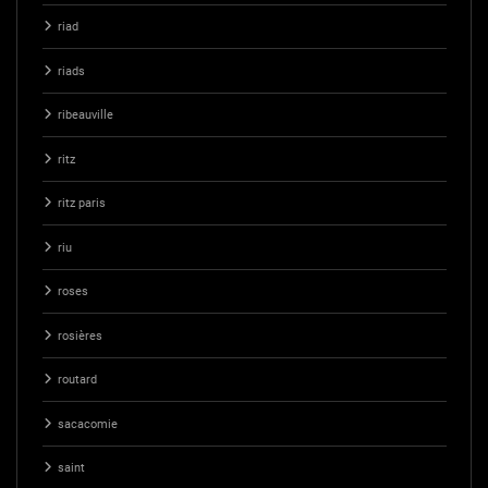
riad
riads
ribeauville
ritz
ritz paris
riu
roses
rosières
routard
sacacomie
saint