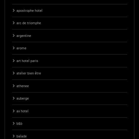
apostrophe hotel
arc de triomphe
argentine
arome
art hotel paris
atelier bien être
athenee
auberge
ax hotel
b&b
balade