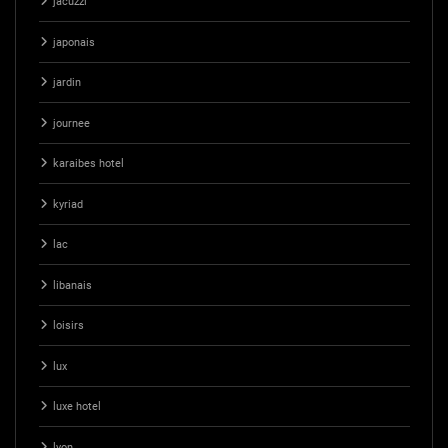
jacuzzi
japonais
jardin
journee
karaibes hotel
kyriad
lac
libanais
loisirs
lux
luxe hotel
lyon