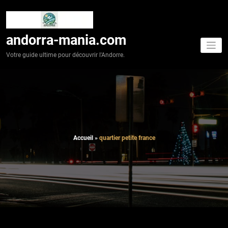
Aller
au
contenu
andorra-mania.com
Votre guide ultime pour découvrir l'Andorre.
Accueil
»
quartier petite france