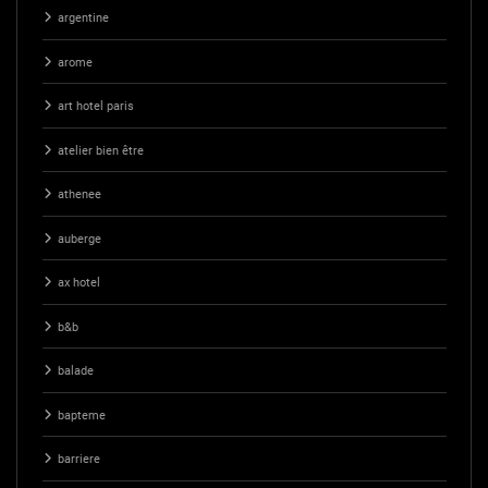
argentine
arome
art hotel paris
atelier bien être
athenee
auberge
ax hotel
b&b
balade
bapteme
barriere