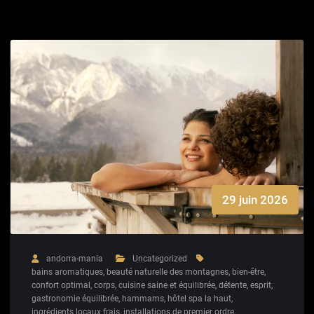
29 juin 2026
andorra-mania
Uncategorized
bains aromatiques
,
beauté naturelle des montagnes
,
bien-être
,
confort optimal
,
corps
,
cuisine saine et équilibrée
,
détente
,
esprit
,
gastronomie équilibrée
,
hammams
,
hôtel spa la haut
,
ingrédients locaux frais
,
installations de premier ordre
,