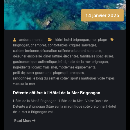
14 janvier 2025
andorra-mania
hôtel
,
hotel brignogan
,
mer
,
plage
brignogan
,
chambres
,
confortables
,
criques sauvages
,
cuisine bretonne
,
décoration raffinéerestaurant sur place
,
déjeuner ensoleillé
,
dîner raffiné
,
élégantes
,
familiales spacieuses
,
gastronomique authentique
,
hôtel
,
hotel de la mer brignogan
,
ingrédients locaux frais
,
mer
,
modernes équipements
,
petit-déjeuner gourmand
,
plages pittoresques
,
randonnées le long du sentier côtier
,
sports nautiques voile
,
types
,
vue sur la mer
Détente côtière à l’Hôtel de la Mer Brignogan
Hôtel de la Mer à Brignogan L'Hôtel de la Mer : Votre Oasis de
Détente à Brignogan Situé sur la magnifique côte bretonne, l'Hôtel
de la Mer à Brignogan est…
Read More