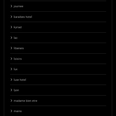
journee
karaibes hotel
kyriad
lac
libanais
loisirs
lux
luxe hotel
lyon
madame bien etre
mains