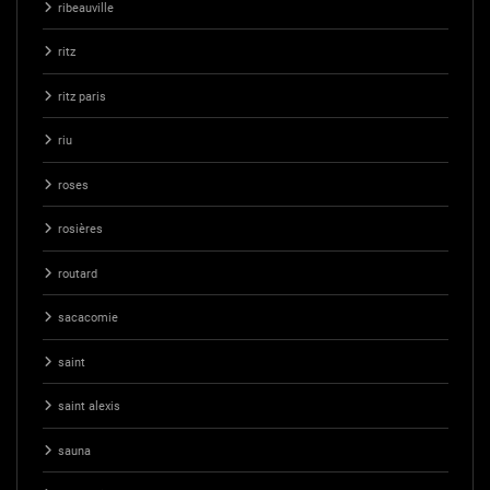
ribeauville
ritz
ritz paris
riu
roses
rosières
routard
sacacomie
saint
saint alexis
sauna