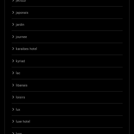
jacuzzi
japonais
jardin
journee
karaibes hotel
kyriad
lac
libanais
loisirs
lux
luxe hotel
lyon