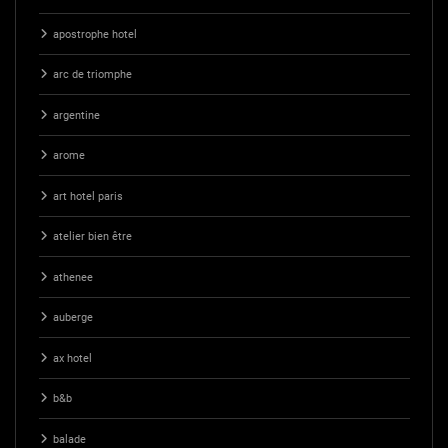
apostrophe hotel
arc de triomphe
argentine
arome
art hotel paris
atelier bien être
athenee
auberge
ax hotel
b&b
balade