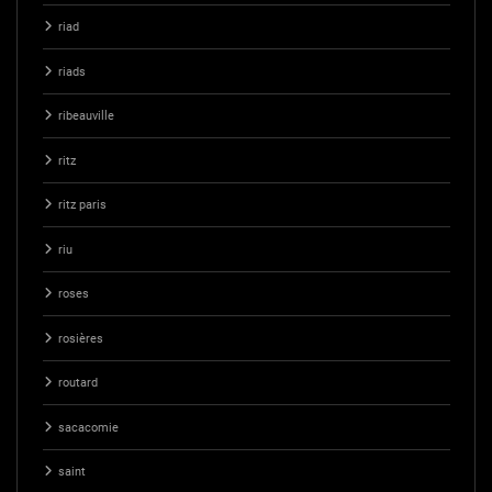
riad
riads
ribeauville
ritz
ritz paris
riu
roses
rosières
routard
sacacomie
saint