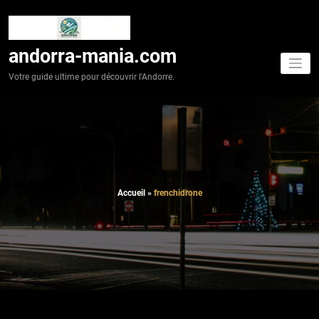
Aller
au
contenu
andorra-mania.com
Votre guide ultime pour découvrir l'Andorre.
Accueil
»
frenchidrone