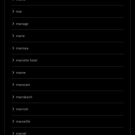
mar
mariage
marie
mariosa
mariotte hotel
marne
marocain
marrakech
marriott
marseille
marvel