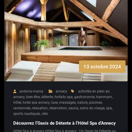
13 octobre 2024
andorra-mania
annecy
activités en plein air
,
annecy
,
bien-être
,
détente
,
forfaits spa
,
gastronomie
,
hammam
,
hôtel
,
hotel spa annecy
,
luxe
,
massages
,
nature
,
piscines
,
randonnée
,
relaxation
,
réservation
,
sauna
,
soins du visage
,
spa
,
sports nautiques
,
vélo
Découvrez l’Oasis de Détente à l’Hôtel Spa d’Annecy
Hôtel Spa à Annecy Hôtel Spa à Annecy : Un Oasis de Détente au