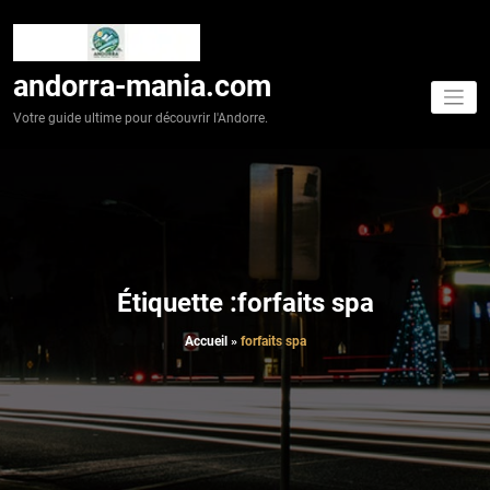
Aller
au
contenu
andorra-mania.com
Votre guide ultime pour découvrir l'Andorre.
Étiquette :forfaits spa
Accueil
»
forfaits spa