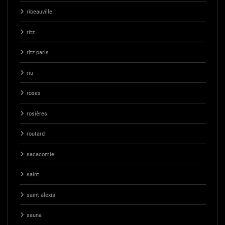
ribeauville
ritz
ritz paris
riu
roses
rosières
routard
sacacomie
saint
saint alexis
sauna