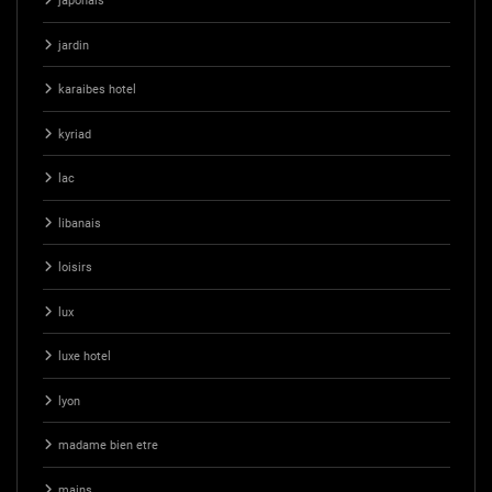
japonais
jardin
karaibes hotel
kyriad
lac
libanais
loisirs
lux
luxe hotel
lyon
madame bien etre
mains