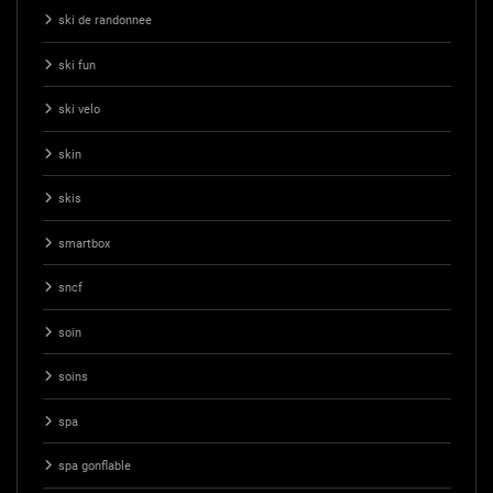
ski de randonnee
ski fun
ski velo
skin
skis
smartbox
sncf
soin
soins
spa
spa gonflable