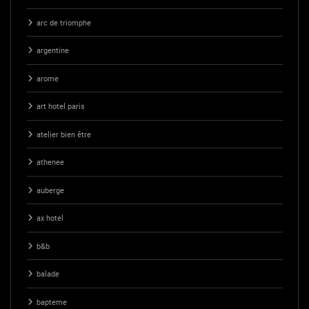
arc de triomphe
argentine
arome
art hotel paris
atelier bien être
athenee
auberge
ax hotel
b&b
balade
bapteme