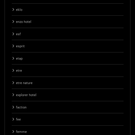
eklo
enzo hotel
esf
esprit
etap
etre
etre nature
explorer hotel
faction
fee
femme