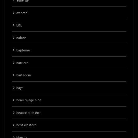
auberge
ax hotel
b&b
balade
bapteme
barriere
bartaccia
baya
beau rivage nice
beauté bien être
best western
biarritz