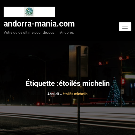
Aller
au
contenu
andorra-mania.com
Votre guide ultime pour découvrir l'Andorre.
Étiquette :étoilés michelin
Accueil
»
étoilés michelin