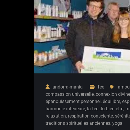
andorra-mania
fee
amour
compassion universelle
,
connexion divin
épanouissement personnel
,
équilibre
,
espo
harmonie intérieure
,
la fee du bien etre
,
ma
relaxation
,
respiration consciente
,
sérénit
traditions spirituelles anciennes
,
yoga