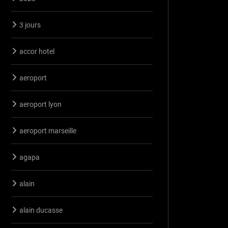
3 jours
accor hotel
aeroport
aeroport lyon
aeroport marseille
agapa
alain
alain ducasse