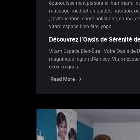
épanouissement personnel
,
hammam
,
in
massage
,
méditation guidée
,
nutrition
,
oa
,
revitalisation
,
santé holistique
,
sauna
,
sé
vitam espace bien-être
,
yoga
Découvrez l’Oasis de Sérénité d
Vitam Espace Bien-Être : Votre Oasis de D
magnifique région d'Annecy, Vitam Espace
ceux en quête…
Read More