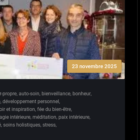
23 novembre 2025
-propre
,
auto-soin
,
bienveillance
,
bonheur
,
e
,
développement personnel
,
ir et inspiration
,
fée du bien-être
,
gie intérieure
,
méditation
,
paix intérieure
,
é
,
soins holistiques
,
stress
,