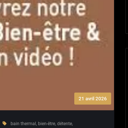
21 avril 2026
bain thermal
,
bien-être
,
détente
,