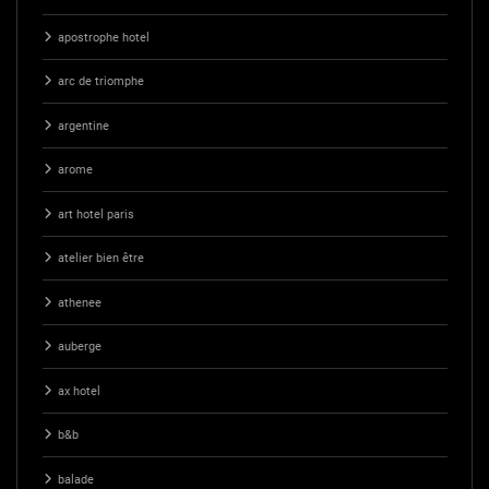
apostrophe hotel
arc de triomphe
argentine
arome
art hotel paris
atelier bien être
athenee
auberge
ax hotel
b&b
balade