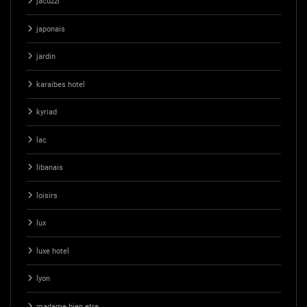
jacuzzi
japonais
jardin
karaibes hotel
kyriad
lac
libanais
loisirs
lux
luxe hotel
lyon
madame bien etre