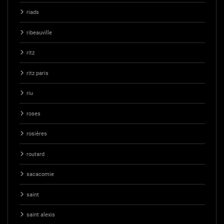
riads
ribeauville
ritz
ritz paris
riu
roses
rosières
routard
sacacomie
saint
saint alexis