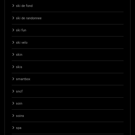
ski de fond
ski de randonnee
ski fun
ski velo
skin
skis
smartbox
sncf
soin
soins
spa