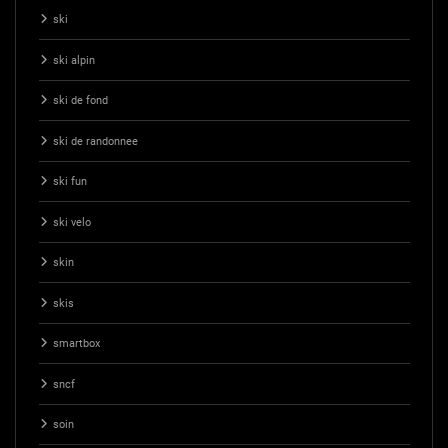
ski
ski alpin
ski de fond
ski de randonnee
ski fun
ski velo
skin
skis
smartbox
sncf
soin