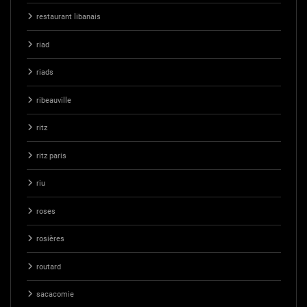
restaurant libanais
riad
riads
ribeauville
ritz
ritz paris
riu
roses
rosières
routard
sacacomie