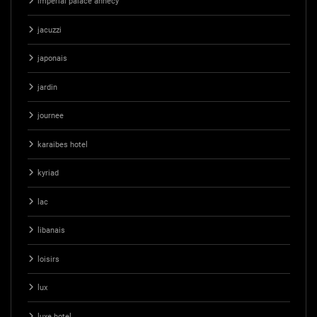
imperial palace annecy
jacuzzi
japonais
jardin
journee
karaibes hotel
kyriad
lac
libanais
loisirs
lux
luxe hotel