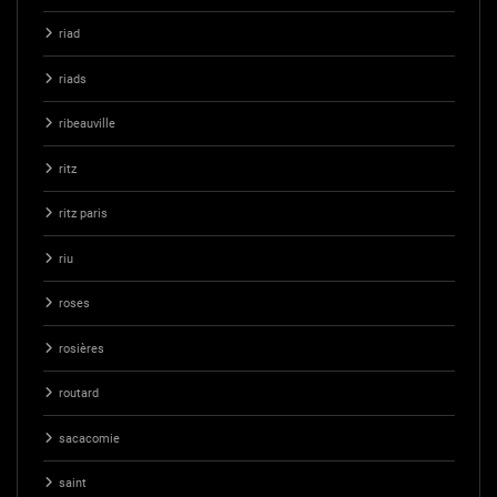
riad
riads
ribeauville
ritz
ritz paris
riu
roses
rosières
routard
sacacomie
saint