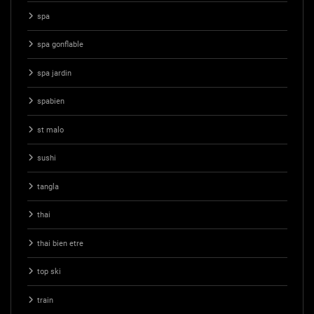
spa
spa gonflable
spa jardin
spabien
st malo
sushi
tangla
thai
thai bien etre
top ski
train