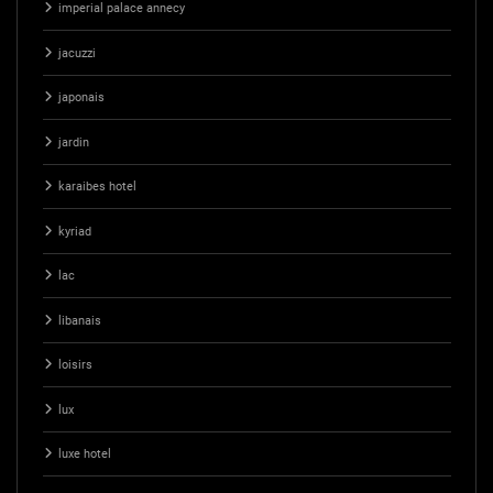
imperial palace annecy
jacuzzi
japonais
jardin
karaibes hotel
kyriad
lac
libanais
loisirs
lux
luxe hotel