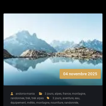
04 novembre 2025
andorra-mania
3 jours
,
alpes
,
france
,
montagne
,
randonnee
,
trek
,
trek alpes
3 jours
,
aventure
,
eau
,
équipement
,
météo
,
montagne
,
nourriture
,
randonnée
,